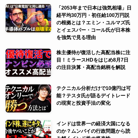
「2053年まで日本は強気相場」日
経平均30万円・初任給100万円説
の根拠とは？エミン・ユルマズ氏
とイェスパー・コール氏が日本株
を強気で見る理由
株主優待が復活した高配当株に注
目！ミラースHDをはじめ8月7日
の注目決算・高配当銘柄を解説
テクニカル分析だけで10億円は可
能？テスタ氏が語るデイトレード
の現実と投資手法の変化
インドは世界一の経済大国になる
のか？ムンバイの行政問題から読