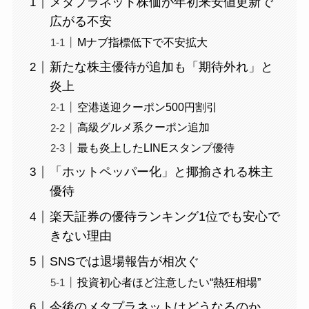
メタプラネット株価が年初来安値更新で
広がる不安
Mナブ指標低下で不安拡大
新たな株主優待が追加も「期待外れ」と
炎上
空港送迎クーポン500円割引
高級グルメ系クーポン追加
最も炎上したLINEスタンプ優待
「ホットペッパー化」と揶揄される株主
優待
楽天証券の優待ランキング1位でも安心で
きない理由
SNSでは退場報告が相次ぐ
投資初心者ほど注意したい“熱狂相場”
今後のメタプラネットはどうなるのか