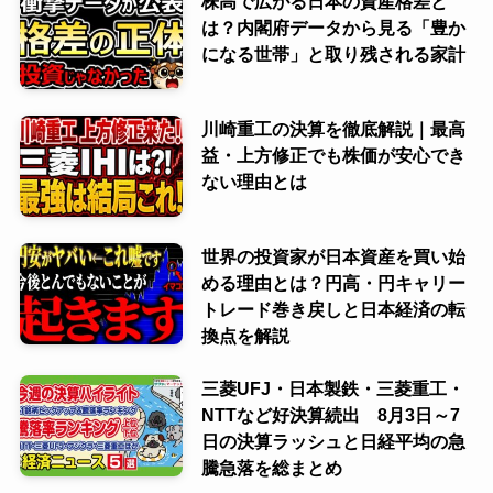
株高で広がる日本の資産格差と
は？内閣府データから見る「豊か
になる世帯」と取り残される家計
川崎重工の決算を徹底解説｜最高
益・上方修正でも株価が安心でき
ない理由とは
世界の投資家が日本資産を買い始
める理由とは？円高・円キャリー
トレード巻き戻しと日本経済の転
換点を解説
三菱UFJ・日本製鉄・三菱重工・
NTTなど好決算続出 8月3日～7
日の決算ラッシュと日経平均の急
騰急落を総まとめ