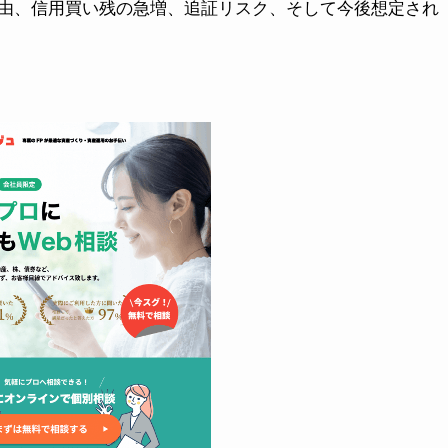
由、信用買い残の急増、追証リスク、そして今後想定され