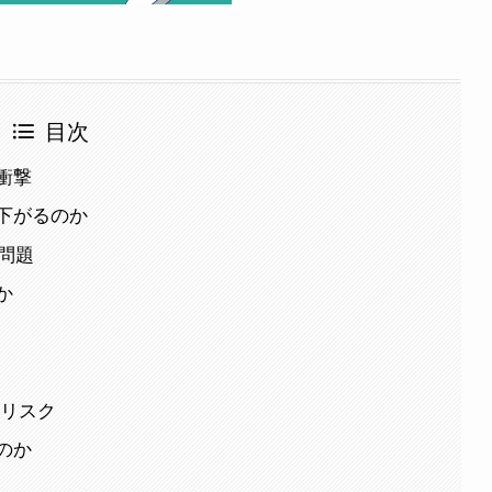
目次
衝撃
下がるのか
な問題
か
のリスク
のか