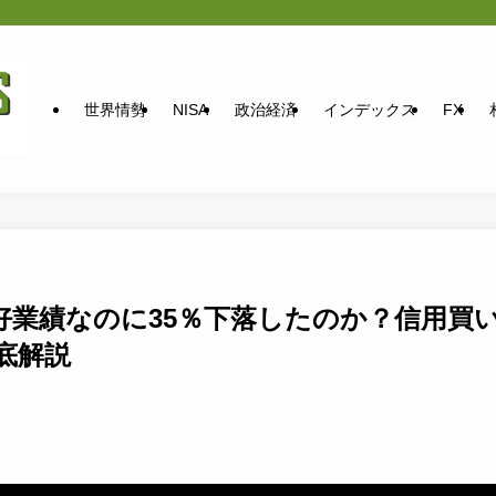
世界情勢
NISA
政治経済
インデックス
FX
好業績なのに35％下落したのか？信用買
徹底解説