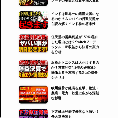
レードの現実と投資手法の変化
インドは世界一の経済大国にな
るのか？ムンバイの行政問題か
ら読み解くインド株の将来性
任天堂の営業利益が150%増加
した理由とは？Switch 2・デ
ジタル・IP収益から決算の実力
を分析
浜松ホトニクスは大化けするの
か？営業利益4.2倍の好決算と
株価上昇を左右する3つの成長
シナリオ
欧州猛暑が経済を直撃、物流・
農業・電力・鉄道に広がる深刻
な影響
下方修正発表で暴落なら買い！
任天堂決算も