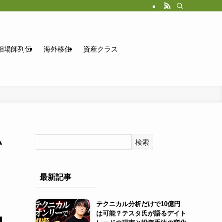
相場師列伝
海外移住
資産クラス
い
検索
最新記事
テクニカル分析だけで10億円
は可能？テスタ氏が語るデイト