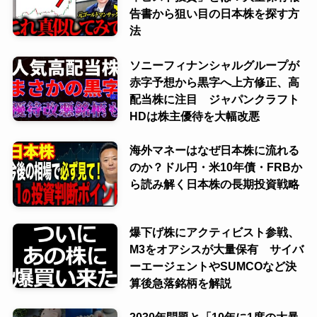
告書から狙い目の日本株を探す方
法
ソニーフィナンシャルグループが
赤字予想から黒字へ上方修正、高
配当株に注目 ジャパンクラフト
HDは株主優待を大幅改悪
海外マネーはなぜ日本株に流れる
のか？ドル円・米10年債・FRBか
ら読み解く日本株の長期投資戦略
爆下げ株にアクティビスト参戦、
M3をオアシスが大量保有 サイバ
ーエージェントやSUMCOなど決
算後急落銘柄を解説
2030年問題と「10年に1度の大暴