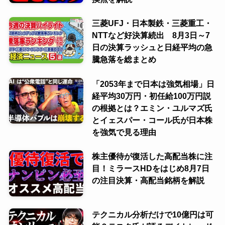
三菱UFJ・日本製鉄・三菱重工・
NTTなど好決算続出 8月3日～7
日の決算ラッシュと日経平均の急
騰急落を総まとめ
「2053年まで日本は強気相場」日
経平均30万円・初任給100万円説
の根拠とは？エミン・ユルマズ氏
とイェスパー・コール氏が日本株
を強気で見る理由
株主優待が復活した高配当株に注
目！ミラースHDをはじめ8月7日
の注目決算・高配当銘柄を解説
テクニカル分析だけで10億円は可