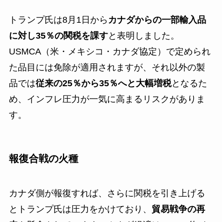
トランプ氏は8月1日から
カナダからの一部輸入品
に対し35％の関税を課す
と表明しました。
USMCA（米・メキシコ・カナダ協定）で定められ
た品目には免除が適用されますが、それ以外の製
品では
従来の25％から35％へと大幅増税
となるた
め、インフレ圧力が一気に高まるリスクがありま
す。
報復合戦の火種
カナダ側が報復すれば、さらに関税を引き上げる
とトランプ氏は圧力をかけており、
貿易戦争の再