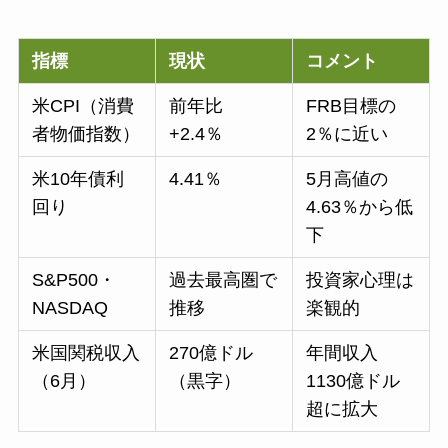
指標
現状
コメント
米CPI（消費
前年比
FRB目標の
者物価指数）
+2.4％
2％に近い
米10年債利
4.41％
5月高値の
回り
4.63％から低
下
S&P500・
過去最高圏で
投資家心理は
NASDAQ
推移
楽観的
米国関税収入
270億ドル
年間収入
（6月）
（黒字）
1130億ドル
超に拡大