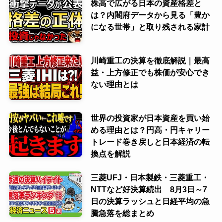
株高で広がる日本の資産格差と
は？内閣府データから見る「豊か
になる世帯」と取り残される家計
川崎重工の決算を徹底解説｜最高
益・上方修正でも株価が安心でき
ない理由とは
世界の投資家が日本資産を買い始
める理由とは？円高・円キャリー
トレード巻き戻しと日本経済の転
換点を解説
三菱UFJ・日本製鉄・三菱重工・
NTTなど好決算続出 8月3日～7
日の決算ラッシュと日経平均の急
騰急落を総まとめ