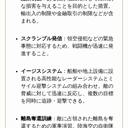
な損害を与えることを目的とした措置。
輸出入の制限や金融取引の制限などが含
まれる。
スクランブル発信
：領空侵犯などの緊急
事態に対応するため、戦闘機が迅速に発
進すること。
イージスシステム
：船舶や地上設備に設
置される高性能なレーダーシステムとミ
サイル迎撃システムの組み合わせ。敵の
脅威に対して迅速に反応し、複数の目標
を同時に追跡・迎撃できる。
離島奪還訓練
：敵に占領された離島を奪
還するための軍事演習。陸海空の自衛隊