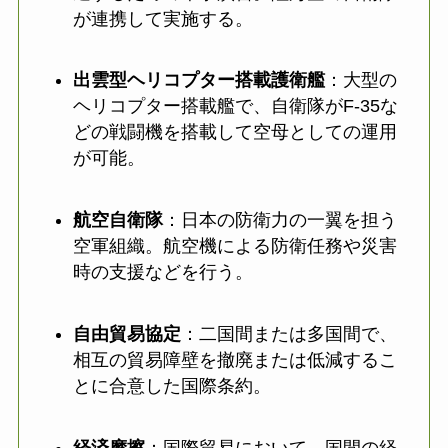
が連携して実施する。
出雲型ヘリコプター搭載護衛艦
：大型の
ヘリコプター搭載艦で、自衛隊がF-35な
どの戦闘機を搭載して空母としての運用
が可能。
航空自衛隊
：日本の防衛力の一翼を担う
空軍組織。航空機による防衛任務や災害
時の支援などを行う。
自由貿易協定
：二国間または多国間で、
相互の貿易障壁を撤廃または低減するこ
とに合意した国際条約。
経済摩擦
：国際貿易において、国間の経