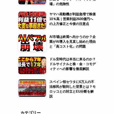
場」の危険性
ヤマハ発動機が利益急増で株価
10％高｜営業利益2600億円へ
の上方修正と今後の注意点
AI市場は終焉へ向かうのか？企
業がAI導入を見直し始めた理由
と「高コスト化」の問題
ドル安時代は本当に来るのか？
ドルサイクルと株・金・コモデ
ィティへの影響を徹底解説
スペイン領セウタに6万人の不
法移民が殺到した背景とは？モ
ロッコとの対立とEU分断を解
説
カテゴリー