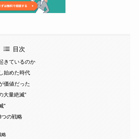
目次
何が起きているのか
代替し始めた時代
が価値だった
2の大量絶滅”
滅”
き3つの戦略
戦略