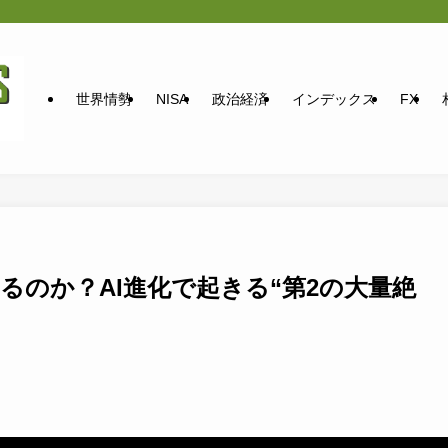
世界情勢
NISA
政治経済
インデックス
FX
終わるのか？AI進化で起きる“第2の大量絶