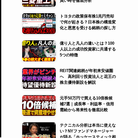
買い時を徹底分析
トヨタの政策保有株1兆円売却
で何が起きる？日本株の構造変
化と恩恵を受ける銘柄の探し方
億り人と凡人の違いとは？100
人以上の成功投資家に共通する
5つの特徴
REIT関連銘柄が年初来安値圏
へ 高利回り投資法人と花王の
株主優待新設を解説
元手50万円で買える10倍株候
補7選｜成長率・利益率・信用
需給から将来性を徹底比較
テクニカル分析は本当に使えな
い？NYファンドマネージャー
が語る「ホッケースティック相