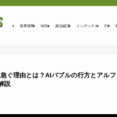
世界情勢
NISA
政治経済
インデックス
FX
Oを急ぐ理由とは？AIバブルの行方とアルフ
解説