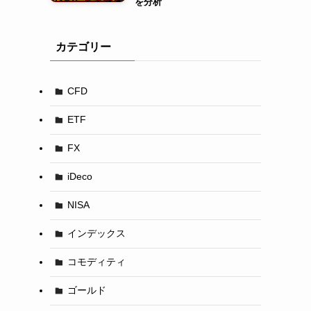
を分析
カテゴリー
CFD
ETF
FX
iDeco
NISA
インデックス
コモディティ
ゴールド