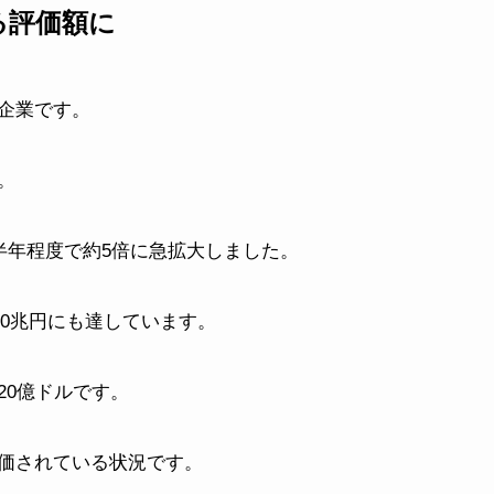
る評価額に
る企業です。
。
半年程度で約5倍に急拡大しました。
50兆円にも達しています。
520億ドルです。
価されている状況です。