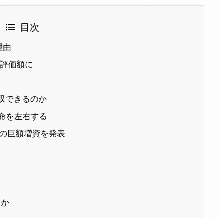
目次
理由
る評価額に
収できるのか
命を左右する
円の巨額増資を発表
きか