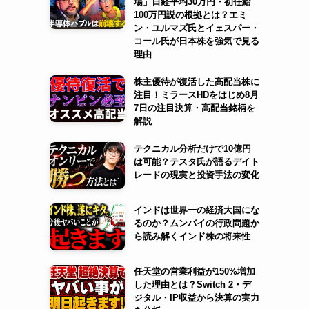
場」日経平均30万円・初任給
100万円説の根拠とは？エミ
ン・ユルマズ氏とイェスパー・
ッ
コール氏が日本株を強気で見る
理由
株主優待が復活した高配当株に
注目！ミラースHDをはじめ8月
7日の注目決算・高配当銘柄を
解説
テクニカル分析だけで10億円
は可能？テスタ氏が語るデイト
レードの現実と投資手法の変化
インドは世界一の経済大国にな
るのか？ムンバイの行政問題か
ら読み解くインド株の将来性
任天堂の営業利益が150%増加
した理由とは？Switch 2・デ
ジタル・IP収益から決算の実力