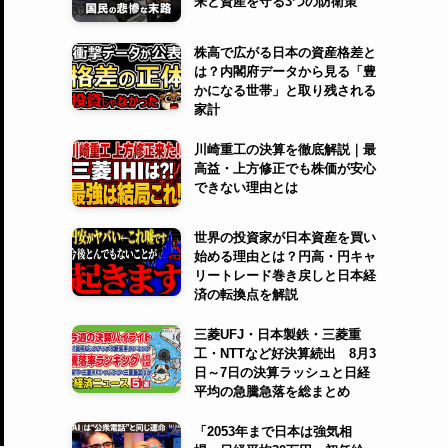
来と資産を守る3つの防衛策
株高で広がる日本の資産格差と
は？内閣府データから見る「豊
かになる世帯」と取り残される
家計
川崎重工の決算を徹底解説｜最
高益・上方修正でも株価が安心
できない理由とは
世界の投資家が日本資産を買い
始める理由とは？円高・円キャ
リートレード巻き戻しと日本経
済の転換点を解説
三菱UFJ・日本製鉄・三菱重
工・NTTなど好決算続出 8月3
日～7日の決算ラッシュと日経
平均の急騰急落を総まとめ
「2053年まで日本は強気相