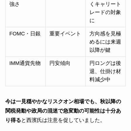
強さ
くキャリート
レードの対象
に
FOMC・日銀
重要イベント
方向感を見極
めるには来週
以降が鍵
IMM通貨先物
円安傾向
円ロングは後
退、仕掛け材
料減少中
今は一見穏やかなリスクオン相場でも、秋以降の
関税発動や政局の混迷で急変動の可能性は十分あ
り得る
と西濱氏は注意を促していました。