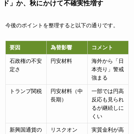
ド」か、秋にかけて不確実性増す
今後のポイントを整理すると以下の通りです。
要因
為替影響
コメント
石政権の不安
円安材料
海外から「日
定さ
本売り」警戒
強まる
トランプ関税
円安材料（中
一部では円高
長期）
反応も見られ
るが継続しに
くい
新興国通貨の
リスクオン
実質金利が高