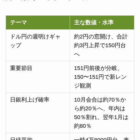
テーマ
主な数値・水準
ドル円の週明けギャ
約2円の窓開け、合計
ップ
約3円上昇で150円台
へ
重要節目
151円前後が分岐、
150〜151円で新レン
ジ観測
日銀利上げ確率
10月会合は約70％か
ら約20％へ、年内は
50％割れ、翌年1月は
約80％
日経平均
一時4万8000円台、来